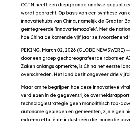
CGTN heeft een diepgaande analyse gepubliceer
wordt gebracht. Op basis van een synthese van ov
innovatiehubs van China, namelijk de Greater Ba
geïntegreerde ‘innovatiemozaïek’. Met de national
hoe China de komende vijf jaar zelfvoorzienend 
PEKING, March 02, 2026 (GLOBE NEWSWIRE) -- Tij
door een groep gechoreografeerde robots en AI
Zaken onlangs opmerkte, is China het eerste lan
overschreden. Het land bezit ongeveer drie vijfd
Maar om te begrijpen hoe deze innovatieve vital
verdiepen in de gegevensrijke overheidsrapporten
technologiestrategie geen monolithisch top-down
autonome gebieden en gemeenten, zijn eigen nic
extreem efficiënte industrieën die innovatie bove