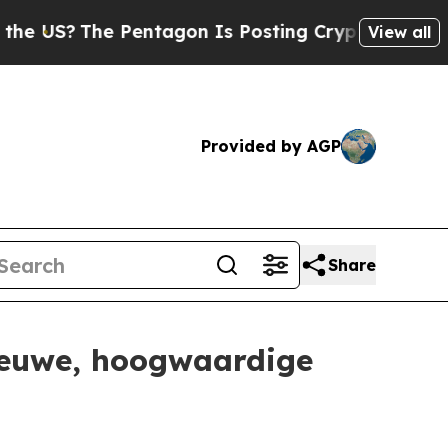
S?
The Pentagon Is Posting Cryptic Biblical Mess
View all
Provided by AGP
Share
nieuwe, hoogwaardige