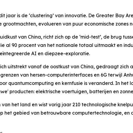
t jaar is de ‘clustering’ van innovatie. De Greater Bay A
nele grootmachten, evolueren van puur economische zones 
dkust van China, richt zich op de ‘mid-test’, de brug tu
 al 90 procent van het nationale totaal uitmaakt en indus
eïntegreerde AI en diepzee-exploratie.
ich uitstrekt vanaf de oostkust van China, gedraagt zich 
grenzen van hersen-computerinterfaces en 6G terwijl Anhu
 voor quantumcomputing en kernfusie is veranderd. In het 
uwe' producten: elektrische voertuigen, batterijen en zonn
n van het land en wist vorig jaar 210 technologische knelpu
op het gebied van betrouwbare computertechnologie, en de