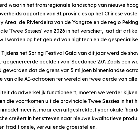
d waarin het transregionale landschap van nieuwe hoog
erheidsrapporten van 31 provincies op het Chinese vastelan
y Area, de Rivierdelta van de Yangtze en de regio Peking-
e 'Twee Sessies' van 2026 in het verschiet, laat dit artike
wil worden op het gebied van hightech en de gespecialisee
dens het Spring Festival Gala van dit jaar werd de show
-gegenereerde beelden van 'Seedance 2.0'. Zoals een woo
d geworden dat de grens van 5 miljoen binnenlandse octro
e van alle AI-octrooien ter wereld en twee derde van alle
iteit daadwerkelijk functioneert, moeten we verder kijken
 die voortkomen uit de provinciale Twee Sessies in het he
model meer is, maar een uitgestrekte, hyperlokale ‘hardco
he creëert in het streven naar nieuwe kwalitatieve produ
n traditionele, vervuilende groei stellen.