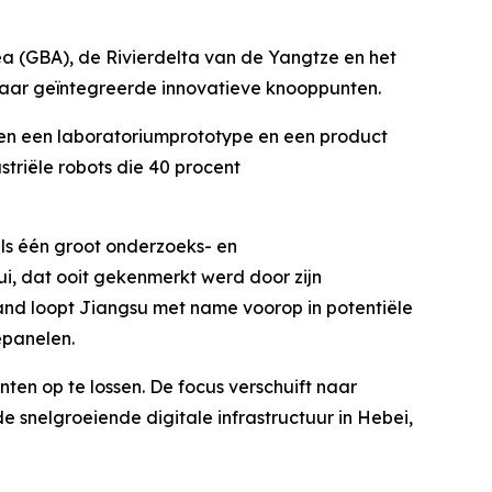
rea (GBA), de Rivierdelta van de Yangtze en het
naar geïntegreerde innovatieve knooppunten.
ssen een laboratoriumprototype en een product
triële robots die 40 procent
als één groot onderzoeks- en
i, dat ooit gekenmerkt werd door zijn
land loopt Jiangsu met name voorop in potentiële
epanelen.
nten op te lossen. De focus verschuift naar
 snelgroeiende digitale infrastructuur in Hebei,