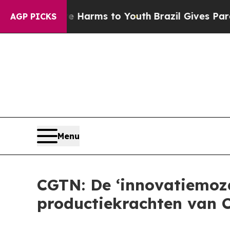
 to Abate Harms to Youth
Brazil Gives Parents So
AGP PICKS
Menu
CGTN: De ‘innovatiemoza
productiekrachten van 