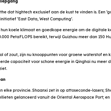
 diepgang
he dat hightech exclusief aan de kust te vinden is. Een 
initiatief ‘East Data, West Computing’.
hun koele klimaat en goedkope energie om de digitale ke
0.000 PetaFLOPS bereikt, terwijl Guizhou meer dan 150 H
l of zout, zijn nu knooppunten voor groene waterstof en 
leerde capaciteit voor schone energie in Qinghai nu meer
iet.
lan
n elke provincie. Shaanxi zet in op attoseconde-lasers; Sh
tellieten gelanceerd vanuit de Oriental Aerospace Port; en 