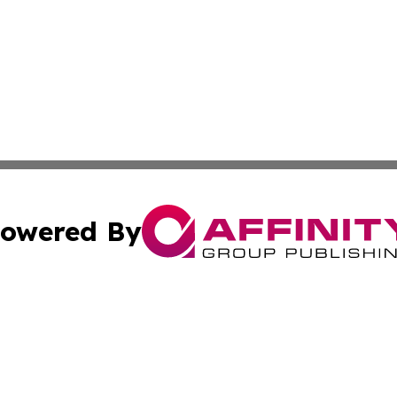
owered By
ubmit Press Release
Terms & Conditions
Copyright/DMCA
 Inc. dba Affinity Group Publishing & Bhutan Culture Dail
Cookie Settings / Your Privacy Choices