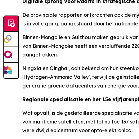
Digitale sprong voorwaarts in strategische
De provinciale rapporten ontkrachten ook de myt
is in volle gang, aangestuurd door het nationale 
Binnen-Mongolië en Guizhou maken gebruik van 
van Binnen-Mongolië heeft een verbluffende 22
aangetrokken.
Ningxia en Qinghai, ooit bekend om hun steenkoo
'Hydrogen-Ammonia Valley', terwijl de geïnstal
generatie groene datacenters van energie voorz
Regionale specialisatie en het 15e vijfjarenp
Wat opvalt, is de gedetailleerde specialisatie va
van maritieme satellieten, met tot nu toe 137 sa
wereldwijd epicentrum voor opto-elektronica.