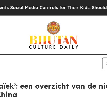
cial Media Controls for Their Kids. Should the U
ïek’: een overzicht van de 
China